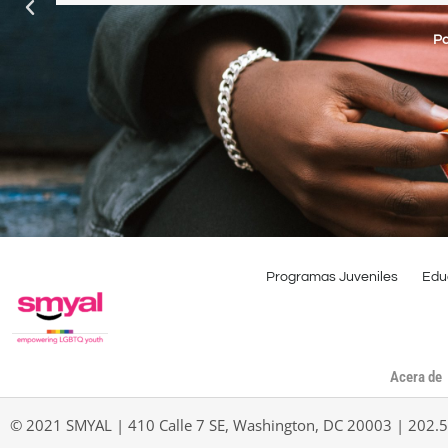
implementar. También aprecio mucho la
necesite más apoyo. Espero que puedas ay
manera que nos has ayuda
Pa
Programas Juveniles
Edu
Acera de
© 2021 SMYAL | 410 Calle 7 SE, Washington, DC 20003 | 202.