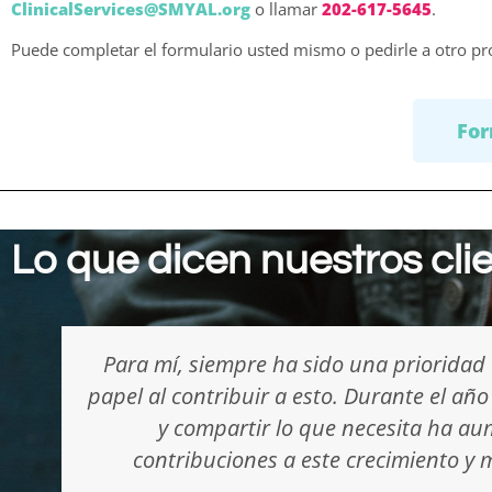
ClinicalServices@SMYAL.org
o llamar
202-617-5645
.
Puede completar el formulario usted mismo o pedirle a otro pr
For
Lo que dicen nuestros cli
Muchas gracias por todo lo que han hecho 
para que ella procese todos sus sentimi
expresar sus pensamientos sin ningún f
brindado como familia: el plan de soste
manteniendo todos los buenos apoy