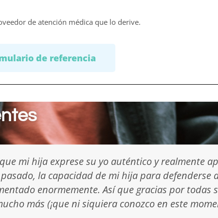
oveedor de atención médica que lo derive.
mulario de referencia
entes
por mi hija: la intervención y la terapia han sido 
entos y tenga un lugar seguro donde pueda ser ell
iltro. También apreciamos mucho todo el apoyo qu
nibilidad será un gran recurso para garantizar qu
os y estrategias de afrontamiento que usted ayu