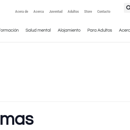
Acera de
Acerca
Juventud
Adultos
Store
Contacto
formación
Salud mental
Alojamiento
Para Adultos
Acer
amas