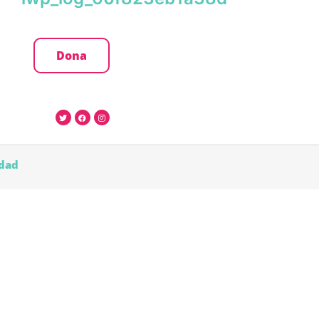
Dona
idad