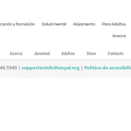
cación y formación
Salud mental
Alojamiento
Para Adultos
Acerca
Acerca
Juventud
Adultos
Store
Contacto
546.5940 |
supporterinfo@smyal.org
|
Política de accesibil