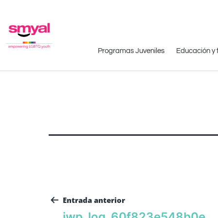
Programas Juveniles
Educación y 
Entrada anterior
iwp_log_60f823e548b0e