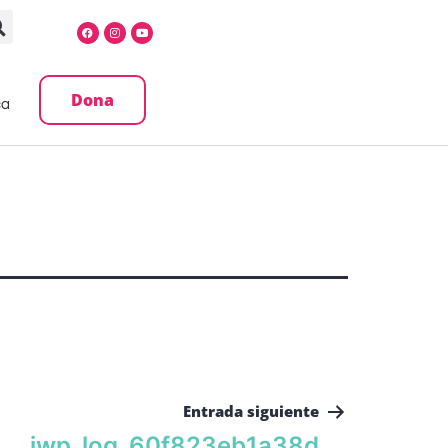
Dona
ca
Entrada siguiente
iwp_log_60f823eb1a38d