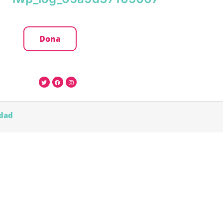
Dona
idad