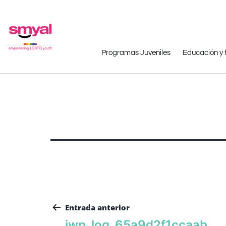
Programas Juveniles
Educación y 
Entrada anterior
iwp_log_65a9d2f1ccaab