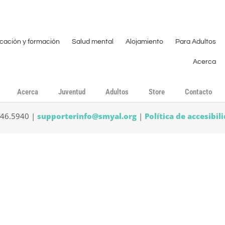
cación y formación
Salud mental
Alojamiento
Para Adultos
Acerca
Acerca
Juventud
Adultos
Store
Contacto
546.5940 |
supporterinfo@smyal.org
|
Política de accesibil