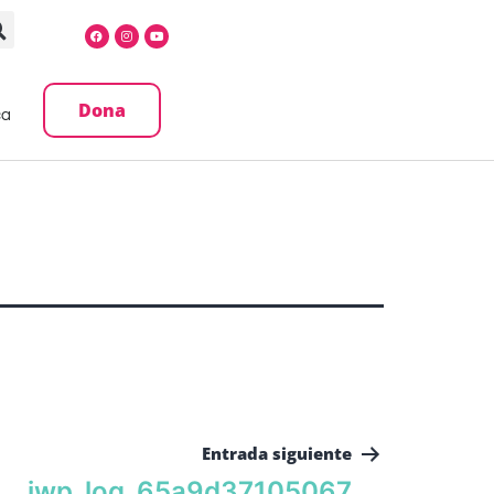
Dona
ca
Entrada siguiente
iwp_log_65a9d37105067