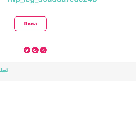
Dona
idad