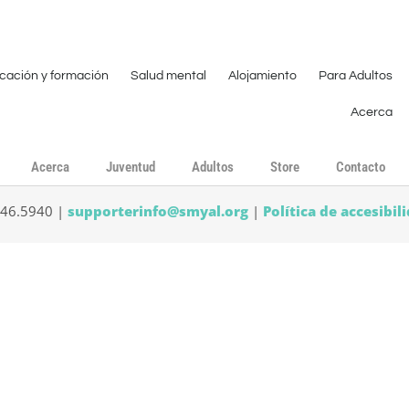
cación y formación
Salud mental
Alojamiento
Para Adultos
Acerca
Acerca
Juventud
Adultos
Store
Contacto
546.5940 |
supporterinfo@smyal.org
|
Política de accesibil