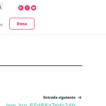
Dona
ca
Entrada siguiente
iwp_log_65d88a7edc24b