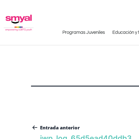
Programas Juveniles
Educación y 
Entrada anterior
iwp_log_65d5ead40ddb3