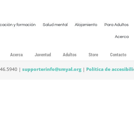
cación y formación
Salud mental
Alojamiento
Para Adultos
Acerca
Acerca
Juventud
Adultos
Store
Contacto
546.5940 |
supporterinfo@smyal.org
|
Política de accesibil