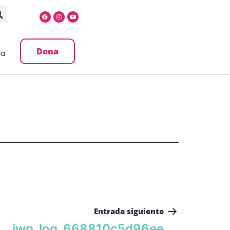
Dona
ca
Entrada siguiente
iwp_log_668810c5d96ee