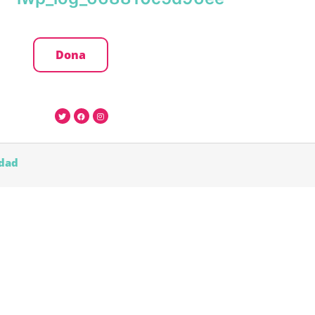
Dona
idad