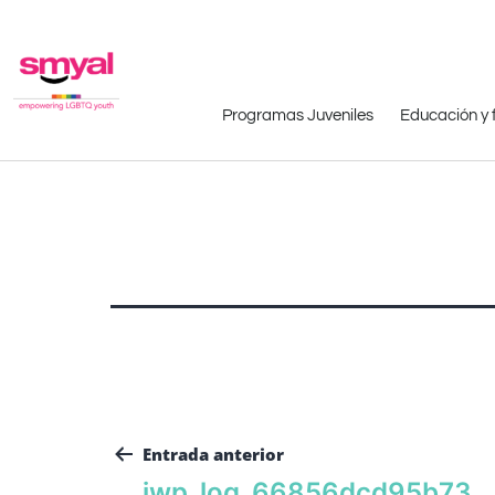
Programas Juveniles
Educación y 
Entrada anterior
iwp_log_66856dcd95b73