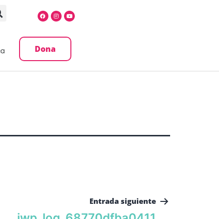
Dona
ca
Entrada siguiente
iwp_log_68770dfba0411