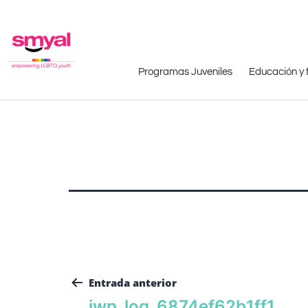
Programas Juveniles
Educación y 
Entrada anterior
iwp_log_6874ef62b1ff1