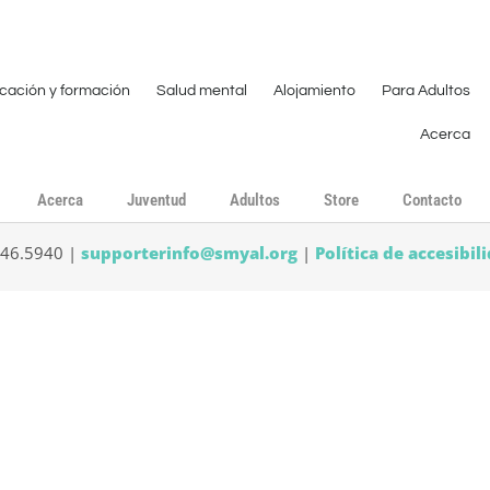
cación y formación
Salud mental
Alojamiento
Para Adultos
Acerca
Acerca
Juventud
Adultos
Store
Contacto
546.5940 |
supporterinfo@smyal.org
|
Política de accesibil