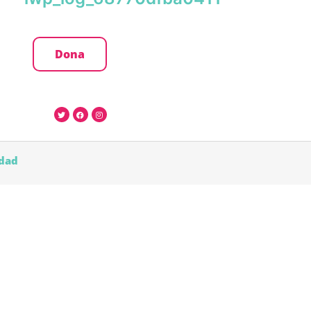
Dona
idad