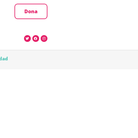
Dona
idad