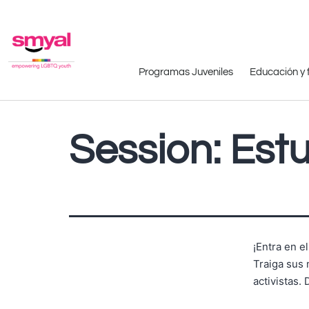
Programas Juveniles
Educación y 
Session:
Estu
¡Entra en e
Traiga sus 
activistas.