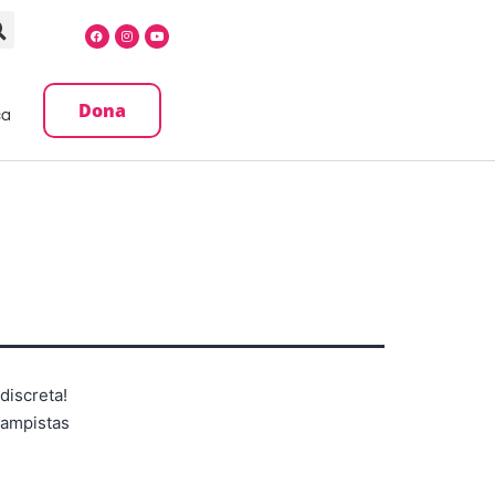
Dona
ca
discreta!
 campistas