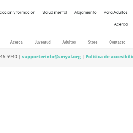
cación y formación
Salud mental
Alojamiento
Para Adultos
Acerca
Acerca
Juventud
Adultos
Store
Contacto
546.5940 |
supporterinfo@smyal.org
|
Política de accesibil