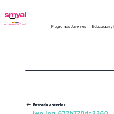
Programas Juveniles
Educación y 
Entrada anterior
iwp_log_672b770dc3360