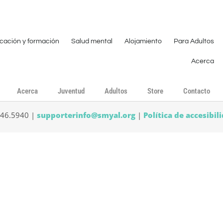
cación y formación
Salud mental
Alojamiento
Para Adultos
Acerca
Acerca
Juventud
Adultos
Store
Contacto
546.5940 |
supporterinfo@smyal.org
|
Política de accesibil