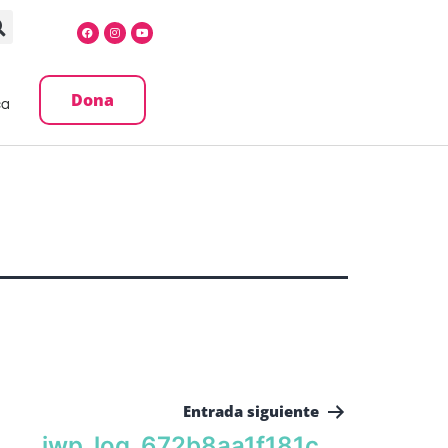
Dona
ca
Entrada siguiente
iwp_log_672b8aa1f181c