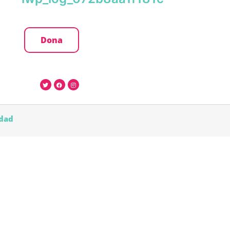
Dona
idad