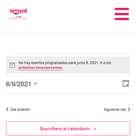
No hay eventos programados para junio 9, 2021. Ir a los
Notice
próximos futuroseventos
.
6/9/2021
N
N
Día
Seleccionar
d
fecha.
d
Día anterior
Siguiente día
vi
vi
d
Suscríbete al calendario