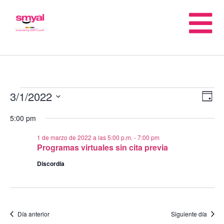
3/1/2022
N
N
Día
Seleccionar
5:00 pm
d
fecha.
d
1 de marzo de 2022 a las 5:00 p.m.
-
7:00 pm
vi
Programas virtuales sin cita previa
vi
Discordia
d
E
Día anterior
Siguiente día