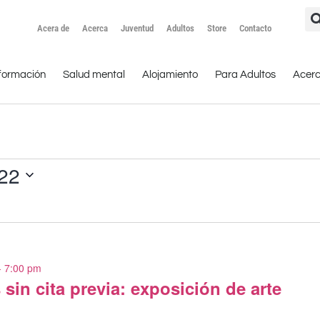
Acera de
Acerca
Juventud
Adultos
Store
Contacto
formación
Salud mental
Alojamiento
Para Adultos
Acer
022
-
7:00 pm
sin cita previa: exposición de arte